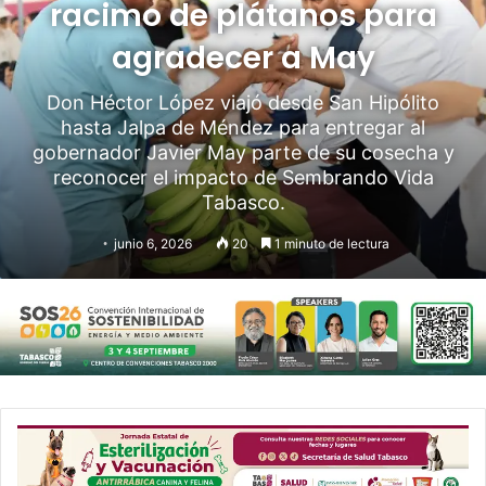
racimo de plátanos para
agradecer a May
Don Héctor López viajó desde San Hipólito
hasta Jalpa de Méndez para entregar al
gobernador Javier May parte de su cosecha y
reconocer el impacto de Sembrando Vida
Tabasco.
junio 6, 2026
20
1 minuto de lectura