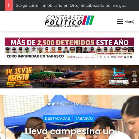
Catean presunto punto de venta de droga y hallan motos desvalijadas
Menú
Inicio
/
DESTACADAS
DESTACADAS
TABASCO
Lleva campesino un