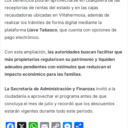
Los beneficios podrán aprovecharse en cualquiera de las
receptorías de rentas del estado y en las cajas
recaudadoras ubicadas en Villahermosa, además de
realizar los trámites de forma digital mediante la
plataforma
Llave Tabasco
, que cuenta con opciones de
pago electrónico.
Con esta ampliación,
las autoridades buscan facilitar que
más propietarios regularicen su patrimonio y liquiden
adeudos pendientes con estímulos que reduzcan el
impacto económico para las familias.
La Secretaría de Administración y Finanzas
invitó a la
ciudadanía a aprovechar el programa antes de que
concluya el mes de julio y recordó que los descuentos
estarán vigentes durante todo este periodo.
F
X
W
E
C
M
C