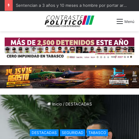
Capacita FGR a militares como primeros respondientes en Tabasco
Menú
Inicio
/
DESTACADAS
DESTACADAS
SEGURIDAD
TABASCO