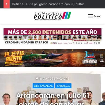
Decomisa Marina lancha en altamar con 1.1 toneladas de cocaína
Menú
Inicio
/
DESTACADAS
DESTACADAS
TABASCO
Arrancarán en julio 61
obras de carreteras,