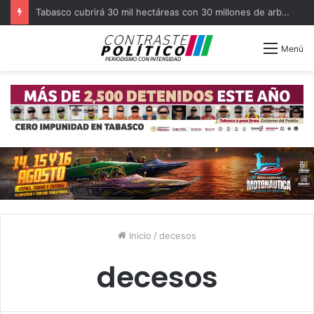
Pide ISSSTE detectar a tiempo el cáncer cervicouterino
Menú
Inicio
/
decesos
decesos