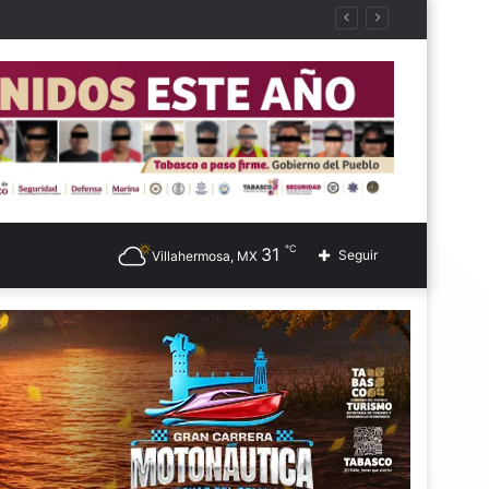
℃
31
Seguir
Villahermosa, MX