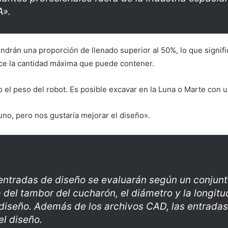
A».
drán una proporción de llenado superior al 50%, lo que signifi
nce la cantidad máxima que puede contener.
el peso del robot. Es posible excavar en la Luna o Marte con un 
no, pero nos gustaría mejorar el diseño».
 entradas de diseño se evaluarán según un conjunto
del tambor del cucharón, el diámetro y la longitu
 diseño. Además de los archivos CAD, las entradas
l diseño.