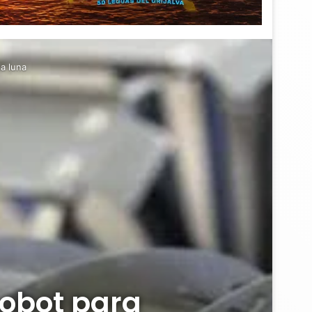
a luna
robot para