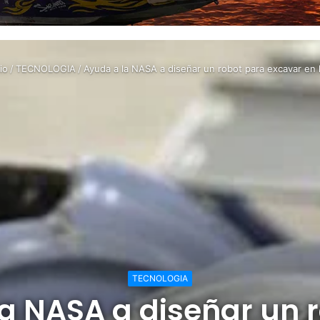
io
/
TECNOLOGIA
/
Ayuda a la NASA a diseñar un robot para excavar en l
TECNOLOGIA
a NASA a diseñar un 