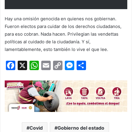
Hay una omisión genocida en quienes nos gobiernan.
Fueron electos para cuidar de los derechos ciudadanos,
para eso cobran. Nada hacen. Privilegian las vendettas
políticas al cuidado de la ciudadanía. Y sí,
lamentablemente, esto también lo vive el que lee.
F
X
W
E
C
M
C
a
h
m
o
e
o
c
at
ai
p
s
m
e
s
l
y
s
p
b
A
Li
e
ar
o
p
n
n
tir
o
p
k
g
Covid
Gobierno del estado
k
er