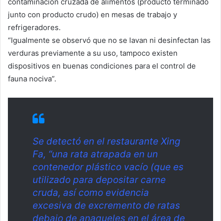
contaminación cruzada de alimentos (producto terminado
junto con producto crudo) en mesas de trabajo y
refrigeradores.
“Igualmente se observó que no se lavan ni desinfectan las
verduras previamente a su uso, tampoco existen
dispositivos en buenas condiciones para el control de
fauna nociva”.
Se detectó en el restaurante Xing
Fa, “una rata atrapada en un
contenedor plástico vacío (que es
utilizado para depositar carne
cruda, así como evidencia
excesiva de excremento de ratas
debajo de anaqueles en el área de