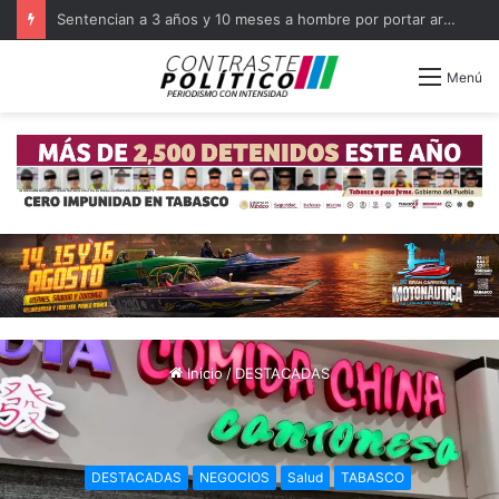
Capacita FGR a militares como primeros respondientes en Tabasco
Menú
Inicio
/
DESTACADAS
DESTACADAS
NEGOCIOS
Salud
TABASCO