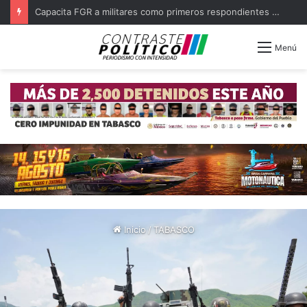
Capacita FGR a militares como primeros respondientes en Tabasco
Menú
Inicio
/
TABASCO