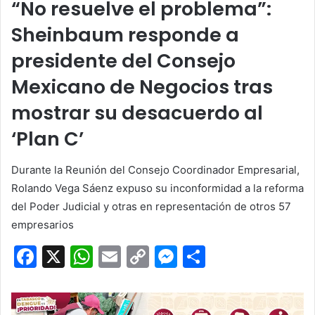
“No resuelve el problema”:
Sheinbaum responde a
presidente del Consejo
Mexicano de Negocios tras
mostrar su desacuerdo al
‘Plan C’
Durante la Reunión del Consejo Coordinador Empresarial,
Rolando Vega Sáenz expuso su inconformidad a la reforma
del Poder Judicial y otras en representación de otros 57
empresarios
F
X
W
E
C
M
C
a
h
m
o
e
o
c
at
ai
p
s
m