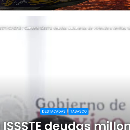
ESTACADAS
/
Cancela ISSSTE deudas millonarias de vivienda a familias
DESTACADAS
TABASCO
 ISSSTE deudas millon