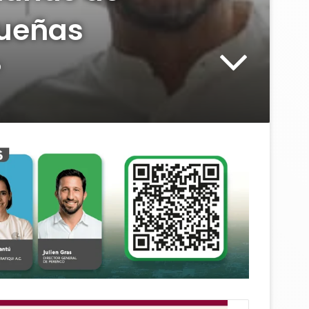
queñas
o