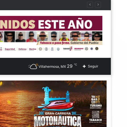
℃
29
Seguir
Villahermosa, MX