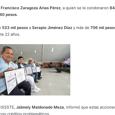
e
Francisco Zaragoza Arias Pérez
, a quien se le condonaron
84
340 pesos
.
de
533 mil pesos
a
Serapio Jiménez Díaz
y más de
706 mil peso
te 22 años.
l ISSSTE
,
Jabnely Maldonado Meza
, informó que estas accion
con créditos problemáticos.