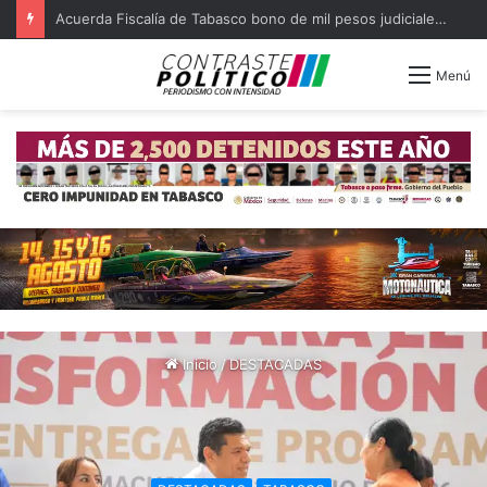
Capturan a ocho ligados a quema de OXXO y violencia en Tabasco
Menú
Inicio
/
DESTACADAS