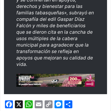
derechos y bienestar para las
familias tabasqueñas», subrayó en
compañía del edil Gaspar Díaz
Falcón y miles de beneficiarios
que se dieron cita en la cancha de
usos múltiples de la cabera
municipal para agradecer que la
transformación se refleja en
apoyos que mejoran su calidad de
vida.
F
X
W
E
C
M
C