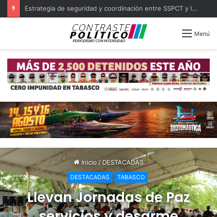
Con 423 nuevos consultorios médicos se cubrirá la atención en todo Tabasco
Menú
Inicio
/
DESTACADAS
DESTACADAS
TABASCO
Llevan Jornadas de Paz
servicios y desarme