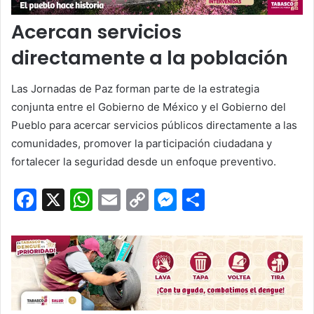
Acercan servicios
directamente a la población
Las Jornadas de Paz forman parte de la estrategia
conjunta entre el Gobierno de México y el Gobierno del
Pueblo para acercar servicios públicos directamente a las
comunidades, promover la participación ciudadana y
fortalecer la seguridad desde un enfoque preventivo.
F
X
W
E
C
M
C
a
h
m
o
e
o
c
at
ai
p
s
m
e
s
l
y
s
p
b
A
Li
e
ar
o
p
n
n
tir