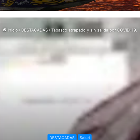
Inicio
/
DESTACADAS
/
Tabasco atrapado y sin salida por COVID-19.
DESTACADAS
Salud