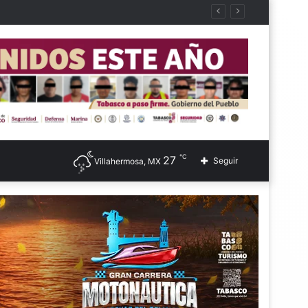
℃
27
Seguir
Villahermosa, MX