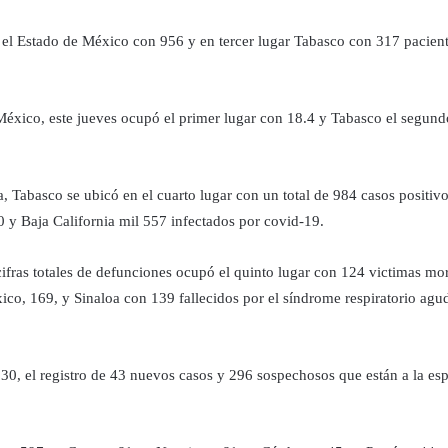
 el Estado de México con 956 y en tercer lugar Tabasco con 317 pacient
 México, este jueves ocupó el primer lugar con 18.4 y Tabasco el segun
, Tabasco se ubicó en el cuarto lugar con un total de 984 casos positi
0 y Baja California mil 557 infectados por covid-19.
cifras totales de defunciones ocupó el quinto lugar con 124 victimas m
co, 169, y Sinaloa con 139 fallecidos por el síndrome respiratorio agu
 30, el registro de 43 nuevos casos y 296 sospechosos que están a la esp