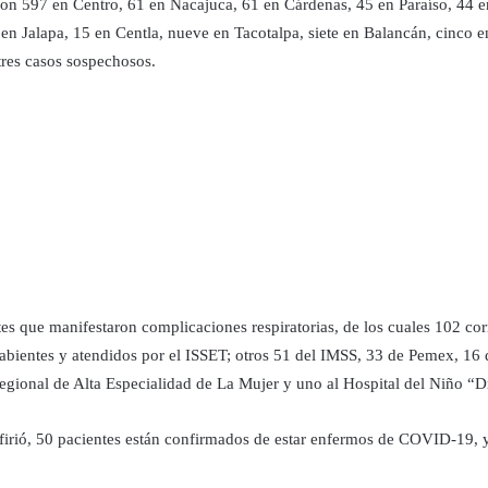
con 597 en Centro, 61 en Nacajuca, 61 en Cárdenas, 45 en Paraíso, 44 
 Jalapa, 15 en Centla, nueve en Tacotalpa, siete en Balancán, cinco e
tres casos sospechosos.
es que manifestaron complicaciones respiratorias, de los cuales 102 co
entes y atendidos por el ISSET; otros 51 del IMSS, 33 de Pemex, 16 de
egional de Alta Especialidad de La Mujer y uno al Hospital del Niño “D
efirió, 50 pacientes están confirmados de estar enfermos de COVID-19, y 