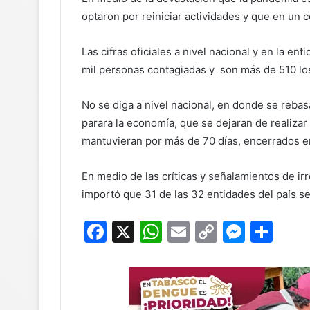
optaron por reiniciar actividades y que en un c
Las cifras oficiales a nivel nacional y en la e
mil personas contagiadas y son más de 510 los
No se diga a nivel nacional, en donde se reba
parara la economía, que se dejaran de realizar
mantuvieran por más de 70 días, encerrados e
En medio de las críticas y señalamientos de ir
importó que 31 de las 32 entidades del país s
F
X
W
E
C
M
C
a
h
m
o
e
o
c
at
ai
p
s
m
e
s
l
y
s
p