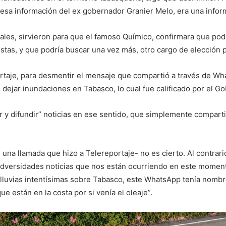
 esa información del ex gobernador Granier Melo, era una inform
les, sirvieron para que el famoso Químico, confirmara que podr
istas, y que podría buscar una vez más, otro cargo de elección 
ortaje, para desmentir el mensaje que compartió a través de Wha
ejar inundaciones en Tabasco, lo cual fue calificado por el Go
 y difundir” noticias en ese sentido, que simplemente comparti
una llamada que hizo a Telereportaje- no es cierto. Al contrari
versidades noticias que nos están ocurriendo en este momento.
luvias intentísimas sobre Tabasco, este WhatsApp tenía nombre,
e están en la costa por si venía el oleaje”.