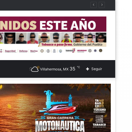
℃
35
Seguir
Villahermosa, MX