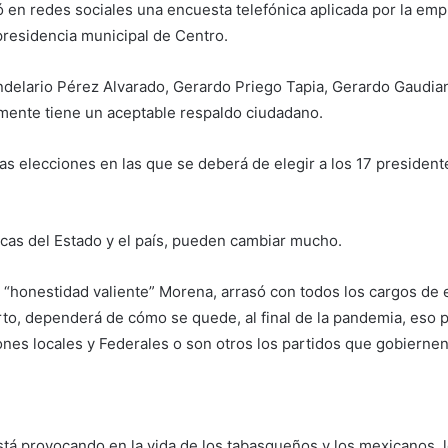
 en redes sociales una encuesta telefónica aplicada por la em
presidencia municipal de Centro.
lario Pérez Alvarado, Gerardo Priego Tapia, Gerardo Gaudiano
amente tiene un aceptable respaldo ciudadano.
 elecciones en las que se deberá de elegir a los 17 presidentes
icas del Estado y el país, pueden cambiar mucho.
la “honestidad valiente” Morena, arrasó con todos los cargos de
erto, dependerá de cómo se quede, al final de la pandemia, eso 
iones locales y Federales o son otros los partidos que gobiernen
tá provocando en la vida de los tabasqueños y los mexicanos, l