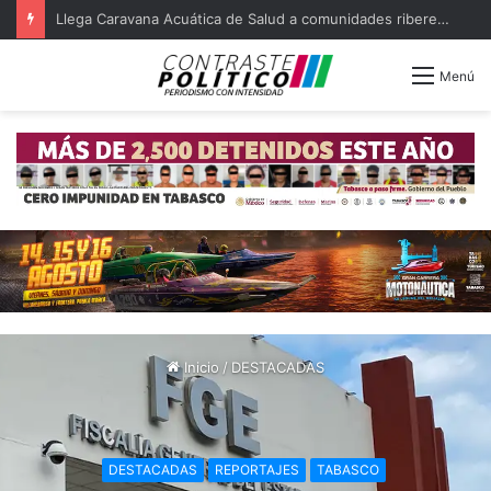
Crea Gobierno de Tabasco consejo para proteger a la primera infancia
Menú
Inicio
/
DESTACADAS
DESTACADAS
REPORTAJES
TABASCO