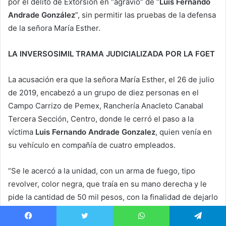
por el delito de Extorsión en “agravio” de “
Luis Fernando
Andrade González
”, sin permitir las pruebas de la defensa
de la señora María Esther.
LA INVERSOSIMIL TRAMA JUDICIALIZADA POR LA FGET
La acusación era que la señora María Esther, el 26 de julio
de 2019, encabezó a un grupo de diez personas en el
Campo Carrizo de Pemex, Ranchería Anacleto Canabal
Tercera Sección, Centro, donde le cerró el paso a la
víctima
Luis Fernando Andrade Gonzalez
, quien venía en
su vehículo en compañía de cuatro empleados.
“Se le acercó a la unidad, con un arma de fuego, tipo
revolver, color negra, que traía en su mano derecha y le
pide la cantidad de 50 mil pesos, con la finalidad de dejarlo
trabajar”. Y que lo amenazó con insultos y le dio “un
tiempo razonable para la entrega del dinero.
Facebook
Twitter
WhatsApp
Telegram