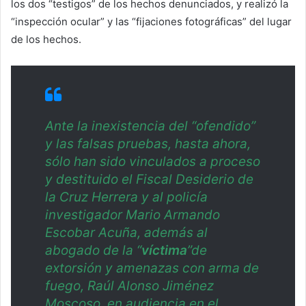
los dos “testigos” de los hechos denunciados, y realizó la
“inspección ocular” y las “fijaciones fotográficas” del lugar
de los hechos.
Ante la inexistencia del “ofendido”
y las falsas pruebas, hasta ahora,
sólo han sido vinculados a proceso
y destituido el Fiscal Desiderio de
la Cruz Herrera y al policía
investigador Mario Armando
Escobar Acuña, además al
abogado de la “
víctima
”de
extorsión y amenazas con arma de
fuego, Raúl Alonso Jiménez
Moscoso, en audiencia en el