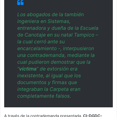
Los abogados de la también
ingeniera en Sistemas,
entrenadora y dueña de la Escuela
de Canotaje en su natal Tampico –
la cual cerró ante su
encarcelamiento -, interpusieron
una contrademanda, mediante la
cual pudieron demostrar que la
“
víctima
” de extorsión era
inexistente, al igual que los
documentos y firmas que
integraban la Carpeta eran
completamente falsos.
A través de la contrademanda presentada,
CI-DGDC-