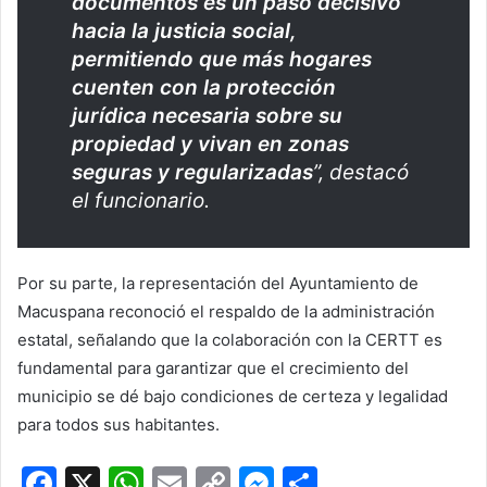
documentos es un paso decisivo
hacia la justicia social,
permitiendo que más hogares
cuenten con la protección
jurídica necesaria sobre su
propiedad y vivan en zonas
seguras y regularizadas
”, destacó
el funcionario.
Por su parte, la representación del Ayuntamiento de
Macuspana
reconoció el respaldo de la administración
estatal, señalando que la colaboración con la CERTT es
fundamental para garantizar que el crecimiento del
municipio se dé bajo condiciones de certeza y legalidad
para todos sus habitantes.
F
X
W
E
C
M
C