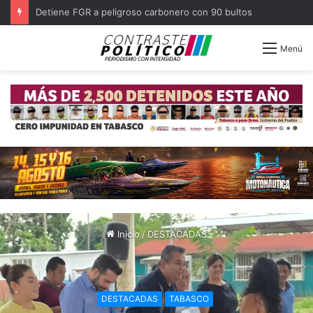
Decomisa Marina lancha en altamar con 1.1 toneladas de cocaína
Menú
Inicio
/
DESTACADAS
DESTACADAS
TABASCO