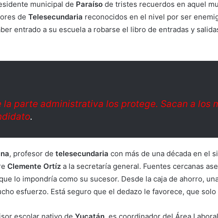
residente municipal de
Paraíso
de tristes recuerdos en aquel mu
sores de
Telesecundaria
reconocidos en el nivel por ser enemi
ber entrado a su escuela a robarse el libro de entradas y salid
 la parte administrativa los protege. Sacan a los
ndidato
.
ana
, profesor de
telesecundaria
con más de una década en el sin
dre
Clemente Ortíz
a la secretaría general. Fuentes cercanas as
que lo impondría como su sucesor. Desde la caja de ahorro, un
ho esfuerzo. Está seguro que el dedazo le favorece, que solo 
visor escolar nativo de
Yucatán
, es coordinador del Área Labora