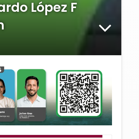
cardo López F
n