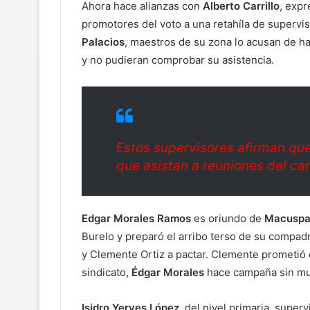
Ahora hace alianzas con
Alberto Carrillo
, exp
promotores del voto a una retahíla de supervi
Palacios
, maestros de su zona lo acusan de ha
y no pudieran comprobar su asistencia.
Estos supervisores afirman que
que asistan a reuniones del ca
Edgar Morales Ramos
es oriundo de
Macusp
Burelo y preparó el arribo terso de su compa
y Clemente Ortiz a pactar. Clemente prometió 
sindicato,
Édgar Morales
hace campaña sin muc
Isidro Yerves López
, del nivel primaria, super