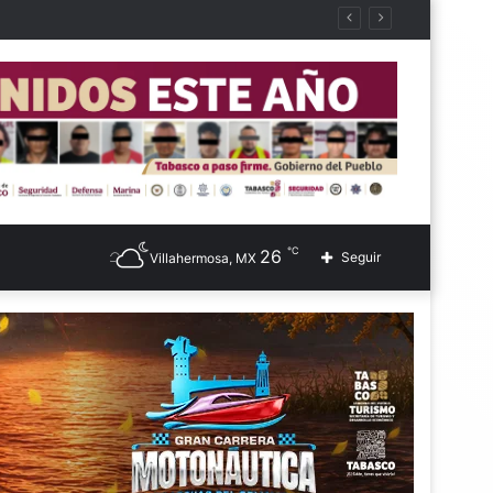
℃
26
Seguir
Villahermosa, MX