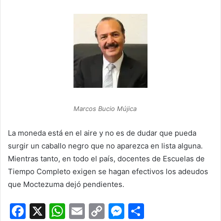
Marcos Bucio Mújica
La moneda está en el aire y no es de dudar que pueda
surgir un caballo negro que no aparezca en lista alguna.
Mientras tanto, en todo el país, docentes de Escuelas de
Tiempo Completo exigen se hagan efectivos los adeudos
que Moctezuma dejó pendientes.
F
X
W
E
C
M
C