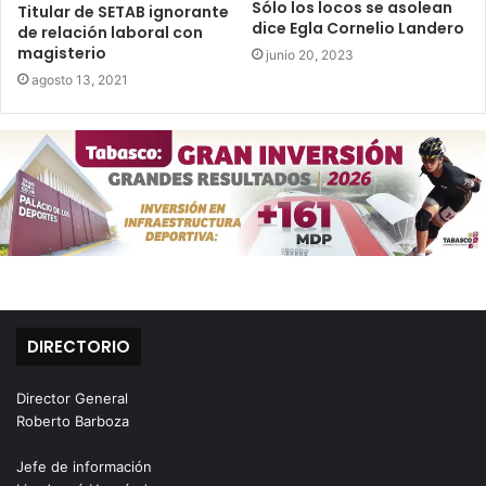
Sólo los locos se asolean
Titular de SETAB ignorante
dice Egla Cornelio Landero
de relación laboral con
magisterio
junio 20, 2023
agosto 13, 2021
DIRECTORIO
Director General
Roberto Barboza
Jefe de información