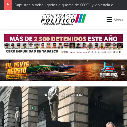
Regulariza Javier May predios de oficinas en Huimanguillo
Menú
Inicio
/
EDUCACIÓN